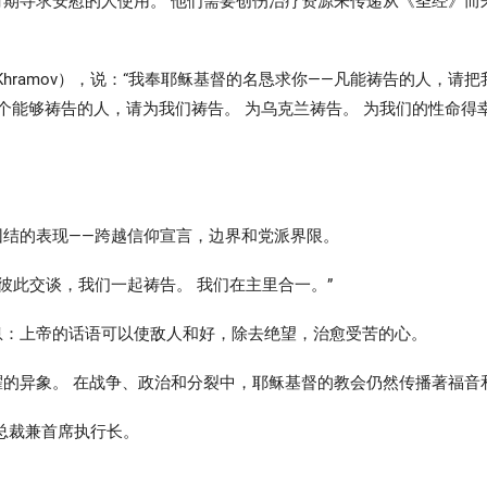
期寻求安慰的人使用。 他们需要创伤治疗资源来传递从《圣经》而
v Khramov），说：“我奉耶稣基督的名恳求你——凡能祷告的人，请
一个能够祷告的人，请为我们祷告。 为乌克兰祷告。 为我们的性命得
结的表现——跨越信仰宣言，边界和党派界限。
彼此交谈，我们一起祷告。 我们在主里合一。”
息：上帝的话语可以使敌人和好，除去绝望，治愈受苦的心。
的异象。 在战争、政治和分裂中，耶稣基督的教会仍然传播著福音
公会的总裁兼首席执行长。