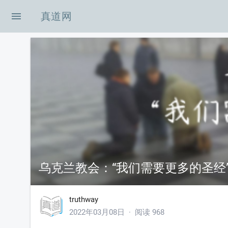
menu
真道网
oe-icon-shouye
con-zuixinzixun
icon-xingshibianhu
乌克兰教会：“我们需要更多的圣经
icon-zhenghoubianzhe
truthway
con-KB
2022年03月08日 · 阅读 968