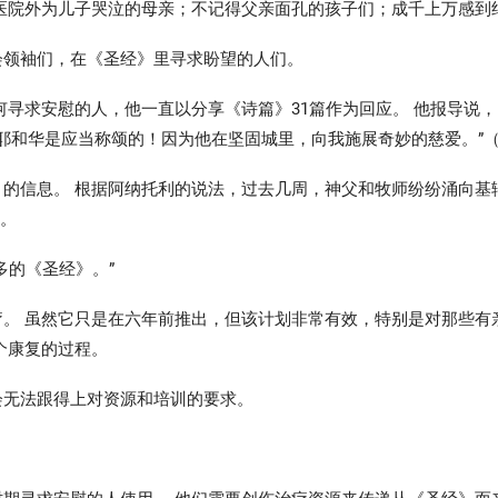
医院外为儿子哭泣的母亲；不记得父亲面孔的孩子们；成千上万感到
会领袖们，在《圣经》里寻求盼望的人们。
何寻求安慰的人，他一直以分享《诗篇》31篇作为回应。 他报导说
“耶和华是应当称颂的！因为他在坚固城里，向我施展奇妙的慈爱。”（
的信息。 根据阿纳托利的说法，过去几周，神父和牧师纷纷涌向基
了。
多的《圣经》。”
。 虽然它只是在六年前推出，但该计划非常有效，特别是对那些有
个康复的过程。
会无法跟得上对资源和培训的要求。