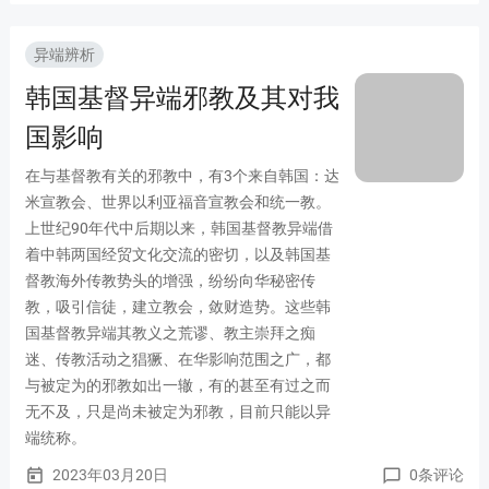
异端辨析
韩国基督异端邪教及其对我
国影响
在与基督教有关的邪教中，有3个来自韩国：达
米宣教会、世界以利亚福音宣教会和统一教。
上世纪90年代中后期以来，韩国基督教异端借
着中韩两国经贸文化交流的密切，以及韩国基
督教海外传教势头的增强，纷纷向华秘密传
教，吸引信徒，建立教会，敛财造势。这些韩
国基督教异端其教义之荒谬、教主崇拜之痴
迷、传教活动之猖獗、在华影响范围之广，都
与被定为的邪教如出一辙，有的甚至有过之而
无不及，只是尚未被定为邪教，目前只能以异
端统称。
2023年03月20日
0条评论
today
chat_bubble_outline