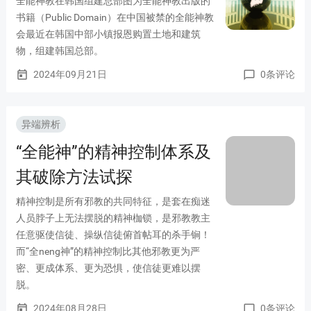
全能神教在韩国组建总部图为全能神教出版的
书籍（Public Domain）在中国被禁的全能神教
会最近在韩国中部小镇报恩购置土地和建筑
物，组建韩国总部。
2024年09月21日
0条评论
today
chat_bubble_outline
异端辨析
“全能神”的精神控制体系及
其破除方法试探
精神控制是所有邪教的共同特征，是套在痴迷
人员脖子上无法摆脱的精神枷锁，是邪教教主
任意驱使信徒、操纵信徒俯首帖耳的杀手锏！
而“全neng神”的精神控制比其他邪教更为严
密、更成体系、更为恐惧，使信徒更难以摆
脱。
2024年08月28日
0条评论
today
chat_bubble_outline