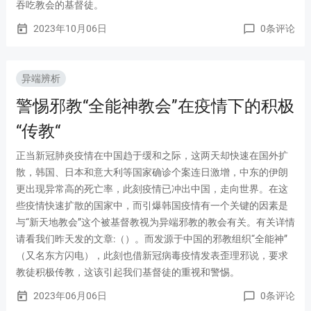
吞吃教会的基督徒。
2023年10月06日
0条评论
today
chat_bubble_outline
异端辨析
警惕邪教“全能神教会”在疫情下的积极
“传教“
正当新冠肺炎疫情在中国趋于缓和之际，这两天却快速在国外扩
散，韩国、日本和意大利等国家确诊个案连日激增，中东的伊朗
更出现异常高的死亡率，此刻疫情已冲出中国，走向世界。在这
些疫情快速扩散的国家中，而引爆韩国疫情有一个关键的因素是
与“新天地教会”这个被基督教视为异端邪教的教会有关。有关详情
请看我们昨天发的文章:（）。而发源于中国的邪教组织“全能神”
（又名东方闪电），此刻也借新冠病毒疫情发表歪理邪说，要求
教徒积极传教，这该引起我们基督徒的重视和警惕。
2023年06月06日
0条评论
today
chat_bubble_outline