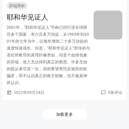
异端辨析
耶和华见证人
2001年，“耶和华见证人”号称已经打进全球两
百多个国家，有六百多万信徒，从1995年到20
01年的七年当中，以每年增加二十多万信徒的
速度快速成长。但是，“耶和华见证人”所传的与
圣经所教导的真理好像类似，却是个如假包换
的异端，使人无法得到真正的救恩。许多无知
的跟从者尽其一生，却把希望寄托在诡诈的欺
骗里，而不认识真正的救主耶稣，也不被真神
所认识。
2022年09月24日
0条评论
today
chat_bubble_outline
加载更多