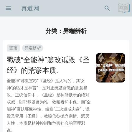
menu
真道网
search
分类：异端辨析
置顶
异端辨析
戳破“全能神”篡改诋毁《圣
-icon-shouye
经》的荒谬本质.
on-zuixinzixun
全能神”邪教宣称“《圣经》是人写的，其‘女
神’的话才是神言”，是对正统基督教的恶意篡
on-xingshibianhu
改。正统信仰中，《圣经》是神所默示的绝对
权威，以耶稣基督为唯一救赎者和中保。而“全
on-zhenghoubianzhen
能神”否认耶稣神性、编造“二次道成肉身”，诋
毁又冒用《圣经》，教唆信徒抛弃亲情、泯灭
n-KB
人性，本质是精神控制和危害社会的歪理邪
说。