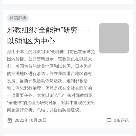
异端辨析
邪教组织“全能神”研究——
以S地区为中心
滋生于本土的邪教组织“全能神”目前已在全球范
围内传播。公开资料显示，该教派已在以意大
利、美国为首的欧美地区和以韩国、日本为首
的亚洲地区进行渗透，并在我国港台地区都有
发展。当前邪教活动依然活跃。遏制邪教活
动，深化邪教治理，仍然是摆在全社会面前的
一项重要任务。本文以S市近5年来对邪教组织
“全能神”的治理为研究对象，对其中显现的突出
问题进行分析、总结，并提出防控建议。
2022年10月20日
0条评论
today
chat_bubble_outline