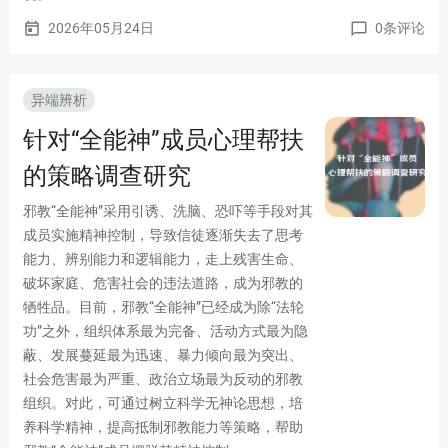
on-xinyang
2026年05月24日
0条评论
today
chat_bubble_outline
on-icon_lishi
on-4
异端辨析
针对“全能神”成员心理帮扶
on-fupinjiuzhu
的策略调查研究
邪教“全能神”采用引诱、洗脑、恐吓等手段对其
成员实施精神控制，导致信徒逐渐失去了思考
能力、辨别能力和逻辑能力，走上残害生命、
破坏家庭、危害社会的违法道路，成为邪教的
牺牲品。目前，邪教“全能神”已经成为除“法轮
功”之外，组织体系最为完备、活动方式最为隐
蔽、发展蔓延最为迅速、暴力倾向最为突出、
社会危害最为严重、政治立场最为反动的邪教
组织。对此，可通过树立科学无神论思想，培
养科学精神，提高抵制邪教能力等策略，帮助