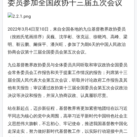
on-xinyang
委员参加全国政协十三届五次会议
on-icon_lishi
2022年3月4日至10日，来自全国各地的九位基督教界政协委员
on-4
（按姓氏笔画排序）吴巍、沈学彬、张克运、徐晓鸿、高峰、梁
on-fupinjiuzhu
明、靳云鹏、阚保平、潘兴旺，参加了为期6天的中国人民政治
协商会议第十三届全国委员会第五次会议。
九位基督教界政协委员与全体委员共同听取和审议政协全国委员
会常务委员会工作报告和关于提案工作情况的报告；列席第十三
届全国人民代表大会第五次会议，听取并讨论政府工作报告及其
他有关报告；审议通过政协第十三届全国委员会第五次会议政治
决议等决议和报告，并深入协商议政、认真履职尽责。
站在新起点，迈步新征程，基督教界将更加紧密地团结在以习近
平同志为核心的党中央周围，高举习近平新时代中国特色社会主
义思想伟大旗帜，不忘初心、牢记使命，推进我国基督教中国化
走深走实，努力做好新时代基督教工作，以实际行动迎接中共二