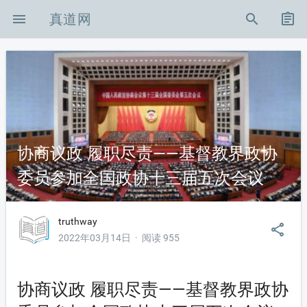
menu
真道网
search
assignment
-icon-shouye
协商议政 履职尽责——基督教界政协
委员参加全国政协十三届五次会议
on-zuixinzixun
on-xingshibianhu
truthway
share
2022年03月14日 · 阅读 955
on-zhenghoubianzhen
n-KB
协商议政 履职尽责——基督教界政协