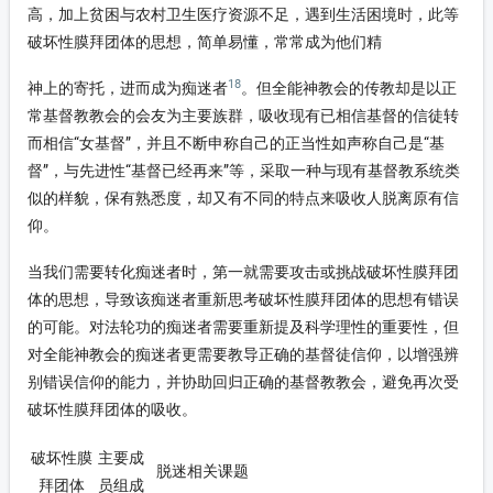
高，加上贫困与农村卫生医疗资源不足，遇到生活困境时，此等
破坏性膜拜团体的思想，简单易懂，常常成为他们精
18
神上的寄托，进而成为痴迷者
。但全能神教会的传教却是以正
常基督教教会的会友为主要族群，吸收现有已相信基督的信徒转
而相信“女基督”，并且不断申称自己的正当性如声称自己是“基
督”，与先进性“基督已经再来”等，采取一种与现有基督教系统类
似的样貌，保有熟悉度，却又有不同的特点来吸收人脱离原有信
仰。
当我们需要转化痴迷者时，第一就需要攻击或挑战破坏性膜拜团
体的思想，导致该痴迷者重新思考破坏性膜拜团体的思想有错误
的可能。对法轮功的痴迷者需要重新提及科学理性的重要性，但
对全能神教会的痴迷者更需要教导正确的基督徒信仰，以增强辨
别错误信仰的能力，并协助回归正确的基督教教会，避免再次受
破坏性膜拜团体的吸收。
破坏性膜
主要成
脱迷相关课题
拜团体
员组成