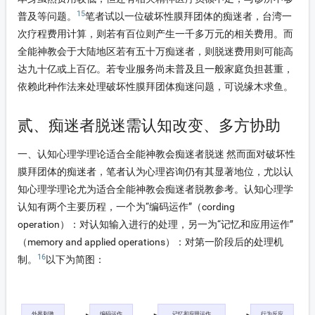
15
普及等问题。
笔者试以一位破坏性膜拜团体的痴迷者，台湾一
次疗程费用计算，则若有百位则产生一千多万元的相关费用。而
全能神教会于大陆地区若有五十万痴迷者，则脱迷费用则可能高
达九十亿或上百亿。若专业服务尚未普及且一般家庭负担甚重，
依赖此种作法来处理破坏性膜拜团体痴迷问题，可说缘木求鱼。
贰、痴迷者脱迷需认知改变、多方协助
一、认知心理学理论适合全能神教会痴迷者脱迷
然而面对破坏性
膜拜团体的痴迷者，笔者认为心理咨询仍有其显著地位，尤以认
知心理学理论尤为适合全能神教会痴迷者脱教参考。认知心理学
认知有两个主要历程，一个为“编码运作”（cording
operation）：对认知输入进行的处理，另一为“记忆和应用运作”
（memory and applied operations）：对第一阶段后的处理机
16
制。
以下为简图：
外界刺激
编码运作
记忆和应用运作
行为反应