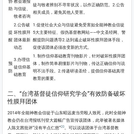
协
教会通报
徒与牧者辨别不寻常状况，以作正确防范。2.公告
助
与信徒、
相关成员，避免其他人受害。
牧者咨询
2.公告破
1.促使社会大众与信徒避免受害如全能神教会信徒
提
坏性膜拜
5大主要特征、假伪基督教网站——中文圣经网、警
醒
团体最新
醒提防问题诱导2.达到遏止破坏性膜拜团体手段，
动态
促使该团体必须改变新的方式。
1. 制作信仰基础教育刊物影片，针对破坏性膜拜团
3.办理信
预
体，制作简单易懂影片与刊物，传达正确信仰与说
徒信仰基
防
明不法手段。2.传递研读圣经，提倡信仰基础真理
础教育
教育的重要。
二、“台湾基督徒信仰研究学会”有效防备破坏
性膜拜团体
2014年全能神教会信徒于山东昭远麦当劳殴人致死，此时全能神
教会仍在台湾报纸刊登大篇幅广告宣传该团体，此举被著名媒体
20
人陈文茜批评“没有半点仁慈”
。可以说该团体于台湾基督教