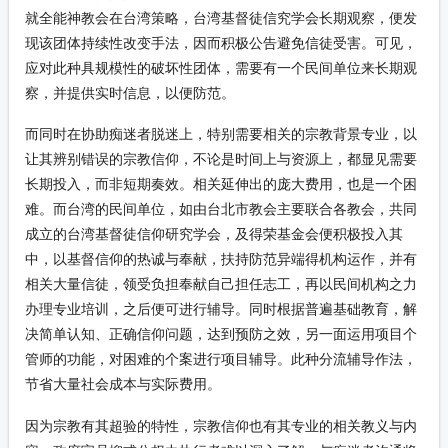
就全能神教会在台湾策略，台湾基督徒信究学会长期观察，便发
现该团体持续性改变手法，因而积极公告避免信徒受害。可见，
应对此种具规模性的破坏性团体，需要有一个民间单位来长期观
察，并提供实时信息，以便防范。
而同时在协助痴迷者脱迷上，特别需要相关的宗教背景专业，以
让其辨别错误的宗教信仰，不论是时间上与资源上，都显见需要
长期投入，而非短期奏效。相关延伸出的庞大费用，也是一个困
难。而台湾的民间单位，如由台北市教会主要联合各教会，共同
成立的台湾基督徒信仰研究学会，及得荣基金会便积极投入其
中，以基督信仰的热诚与奉献，扶持防范异端得机构运作，并有
相关大量信徒，领受负担奉献自己担任志工，再以民间机构之力
办理专业培训，之后便可进行辅导。同时根据普遍基础教育，解
决简单认知、正确信仰问题，达到预防之效，另一面运用项目个
管师的功能，对困难的个案进行项目辅导。此种分流辅导作法，
节省大量社会成本与实际费用。
因为宗教有其超验的特性，宗教信仰也有其专业的相关教义与内