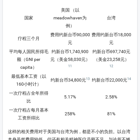
美国 （以
国家
meadowhaven为
台湾
例）
费用约新台币90,000
费用约新台币18,000
疗程三个月
元
元
平均每人国民所得毛
约新台币1,740,900
约新台币697,740元
额（GNI per
元（美金58,030元）
（美金23,258元）
11
12
capita）
最低基本工资（以
13
14
约新台币34,800元
约新台币22,000元
160小时计）
一次疗程占全年所得
5.17%
2.58%
比
一次疗程占每月基本
258%
81%
工资所得比
这样的相关费用对于美国与台湾为例，都是不小的负担。以台湾
本身虽然费用较低，但还有相关精神医疗员额不足，与诊所不够