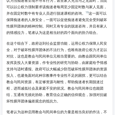
认为当痴迷者呈现不寻常行为，甚至家人无法与之见面时，法院
可以以公权力强制要求该痴迷者每周至少固定时数与家人见面，
19
并在固定时数中有专业人员进行脱迷课程的咨询。
这一面可以
保障痴迷者的人身安全，一面可以促使痴迷者避免完全受到破坏
性膜拜团体的精神控制。同时又有专业的脱迷咨询，并且有家人
的情感拉力，笔者认为这是相当好的四个面向的协力组合。
在这个组合下，政府达到社会监督功能，运用公权力保障人民安
全，对于破坏性膜拜团体的不法行为，也唯有政府公权力才足以
对抗，这也是教会与民间单位元相当需要的。由教会跟民间单位
发挥及投入大量资源，作专业性的研究与协助，由家庭给予情感
支持与适时通报。政府可以大幅减少防范破坏性膜拜团体的资源
投入，也避免面对此种宗教事件专业性不足的困扰，更可以结合
教会与民间资源，有足够资源与耐性，帮助痴迷者长期脱迷过
程，进而减低社会及家庭不安的状况。教会与民间单位也能团
结，互通有无彼此协助，教育信众正确的信仰观念，加强对抗破
坏性膜拜团体偏差观念的抵抗力。
笔者认为这种启用教会与民间单位的力量是相当良好的作法，不