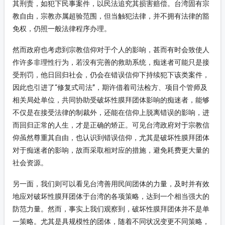
其刑责，如犯下民事案件，以民法追究其损害赔偿。台湾固有宗
教自由，宗教亦属超验范围，但当触犯法律，并不拥有法律的豁
免权，仍照一般法律程序办理。
然而政府也考虑到宗教信仰对于个人的影响，甚而有时会致使人
作许多非理性行为，若没有完善的救助系统，痴迷者可能只是接
受刑罚，他日回归社会，仍会在错误信仰下持续犯下该类案件，
因此也引进了“修复式司法”，期许借着司法检方、项目个管师及
相关局处单位，共同协助受破坏性膜拜团体影响的痴迷者，能够
不仅是在接受法律的制裁外，还能在信仰上脱离错误的影响，进
而回归正常的人生，才是正确的矫正。可见台湾政府对于宗教信
仰虽然尊重其自由，也认识到错误信仰，尤其是破坏性膜拜团体
对于痴迷者的影响，故而采取相对应的措施，避免耗费更大量的
社会资源。
另一面，我们则可以看见台湾善用民间团体的力量，及时并有效
地应对破坏性膜拜团体于台湾的各项策略，达到一个相当强大的
防范力量。然而，事实上我们观察到，破坏性膜拜团体并不是单
一策略。尤其是具规模性的团体，随着不同状况变更不同策略，