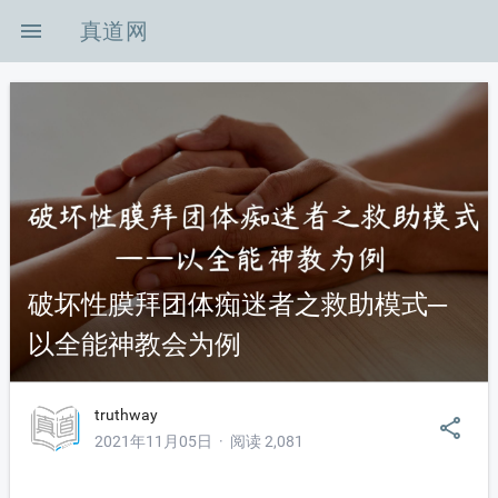
menu
真道网
-icon-shouye
on-zuixinzixun
破坏性膜拜团体痴迷者之救助模式─
on-xingshibianhu
以全能神教会为例
on-zhenghoubianzhen
truthway
share
2021年11月05日 · 阅读 2,081
n-KB