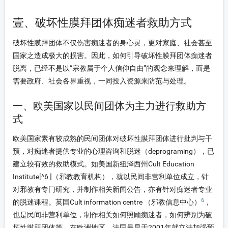
壹、破坏性膜拜团体痴迷者救助方式
破坏性膜拜团体不仅伤害痴迷者的身心灵，更对家庭、社会甚至
国家之造成极大的损害。因此，如何引导破坏性膜拜团体痴迷者
脱离，已经不是以“宗教属于个人信仰自由”的观念来理解，而是
需要政府、社会各界重视，一同投入资源来防范与处理。
一、欧美国家以民间团体为主力进行救助方
式
欧美国家素有较成熟的民间团体对破坏性膜拜团体进行批判与干
预，对痴迷者提供专业的心理咨询和脱迷（deprograming），已
建立较有效的救助模式。如美国新纽泽西州Cult Education
Institute
[^6 ]
（邪教教育机构），就以民间非营利单位成立，针
对邪教有专门研究，并制作相关新闻公告，亦有针对痴迷者专业
6
的脱迷课程。英国Cult information centre （邪教信息中心）
，
也是民间非营利单位，制作相关如何照顾痴迷者，如何辨别为破
坏性膜拜团体等。在欧洲地区，法国最早于2001年就立法加强预