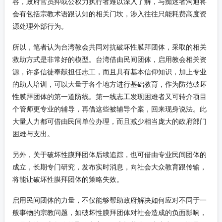
容，政府官员抑或公权力执行者难以深入了解，与痴迷者沟通将
会有包括宗教术语跟认知的相关门坎，涉入往往只能耗费高度资
源处理外部行为。
所以，笔者认为台湾教会共同对抗破坏性膜拜团体，采取的相关
救助方式是非常好的模型。台湾借由民间团体，启用教会相关资
源，许多信徒奉献担任志工，而且具有基本信仰知识，加上专业
的助人培训，可以大量于各个地方进行基础教育，作为防范破坏
性膜拜团体的第一道防线。第一线志工发现困难者又可转介项目
个管师更专业的辅导，再借这些被辅导个案，回来现身说法。此
大量人力都可借由民间单位办理，而且减少相当庞大的政府部门
困难与支出。
另外，关于破坏性膜拜团体后续追踪，也可借由专业民间团体的
成立，长期专门研究，发布实时消息，向社会大众教育跟传输，
将能让破坏性膜拜团体的策略失效。
启用民间团体的力量，不仅能够帮助政府解决如何应对不同于一
般事物的宗教问题，如破坏性膜拜团体对社会造成的负面影响，