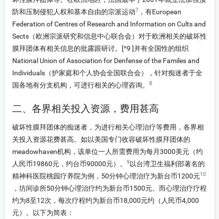
7
防和压制侵犯人权和基本自由的宗派运动
，有European
Federation of Centres of Research and Information on Cults and
Sects（欧洲宗派研究和信息中心联合会）对于欧洲相关的破坏性
膜拜团体有相关信息的批露跟研讨。
[^9 ]
并有全国性的组织
National Union of Association for Denfense of the Familes and
Individuals（护家庭和个人协会全国联合会），针对痴迷者于全
8
国各地有分支机构，可进行相关的心理咨询。
二、各界相关投入资源，费用甚高
破坏性膜拜团体的痴迷者，为进行相关心理治疗等费用，各界相
关投入资源花费甚高。如以美国专门收容破坏性膜拜团体的
meadowhaven机构，该单位一人所需费用为每月3000美元（约
9
人民币19860元，约台币90000元）。
以台湾卫生福利部著名的
10
精神科医院桃园疗养院为例，50分钟心理治疗为新台币1200元
，坊间诊所50分钟心理治疗约为新台币1500元。而心理治疗疗程
约为8至12次，每次疗程约为新台币18,000元约（人民币4,000
元）。以下为简表：