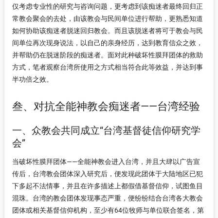
仅考虑专业性的研究与咨询问题，更考虑到该痴迷者最终回归正
常教会聚会的去处，由该教会与民间单位进行帮助，更熟悉知道
如何协助该痴迷者脱迷回归教会。而且该脱迷者将可于教会与民
间单位再次现身说法，以自己的亲身经历，达到教育信众之效，
并帮助仍在脱迷阶段的痴迷者。面对此种破坏性膜拜团体的救助
方式，笔者观察台湾所使用之方式相当符合此等效益，并达到事
半功倍之效。
叁、对抗全能神教会痴迷者——台湾经验
一、众教会共同成立“台湾基督徒信仰研究学
会”
当破坏性膜拜团体——全能神教会进入台湾，并且大肆以广告宣
传后，台湾教会团体深入研究后，便发现此团体于大陆地区已犯
下多起不法情事，并且在许多描述上都假借基督信仰，试图鱼目
混珠。台湾的教会团体发现事态严重，便纷纷结合台湾各大教会
团体或相关基督信仰机构，至少有64位牧师与单位联合签名，第