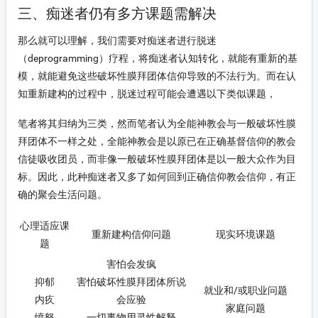
三、痴迷者仍有多方课题需解决
那么就可以理解，我们需要对痴迷者进行脱迷
（deprogramming）疗程，将痴迷者认知转化，就能有重新的基
模，就能避免这些破坏性膜拜团体信仰导致的不法行为。而在认
知重新建构的过程中，脱迷过程可能会遭遇以下类似课题，
笔者将其归纳为三类，然而笔者认为全能神教会与一般破坏性膜
拜团体不一样之处，全能神教会是以原已在正确基督信仰的教会
信徒吸收团员，而非像一般破坏性膜拜团体是以一般大众作为目
标。因此，此种痴迷者又多了如何回到正确信仰教会信仰，有正
确的聚会生活问题。
心理适应课
重新建构信仰问题
现实环境课题
题
害怕会发疯
抑郁
害怕破坏性膜拜团体所说
就业和/或职业问题
内疚
会应验
家庭问题
愤怒
一切事物用灵性解释