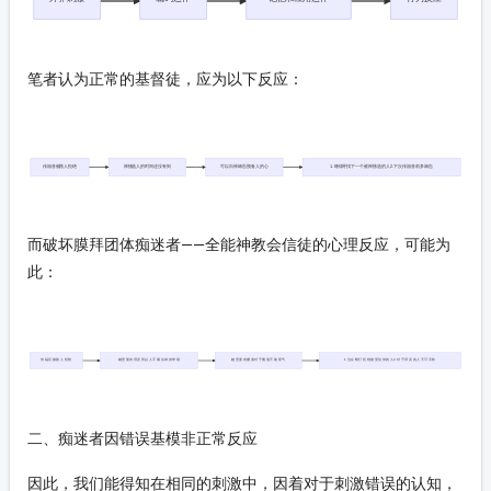
笔者认为正常的基督徒，应为以下反应：
传福音被路人拒绝
神拣选人的时间还没有到
可以向神祷告预备人的心
1.继续寻找下一个被神拣选的人2.下次传福音前多祷告
而破坏膜拜团体痴迷者——全能神教会信徒的心理反应，可能为
此：
传福音被路人拒绝
她里面有邪灵所以人不顺从神的带领
她里面有魔鬼对于魔鬼不能客气
1.当众殴打拒绝接受信仰的人2.对于邪灵的人不可手软
二、痴迷者因错误基模非正常反应
因此，我们能得知在相同的刺激中，因着对于刺激错误的认知，