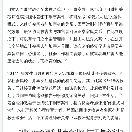
目前因全能神教会尚未在台湾犯下刑事案件，然台湾已引进相关
破坏性膜拜团体若犯下刑事案件，将可采取“修复式司法”的运作
模式，来修护被害者与加害者的关系，因而达到心理疗育与平衡
的效果，最终协助被害者与加害者回归正常家庭关系。在此制度
之下，可以有专门之个案管理师，并且由司法介入其中，在公开
安全的地点让被害人与加害人见面。该会谈的修复促进者需要有
具备法律、心理咨商、社会工作相关背景，让被害者与加害人能
21
厘清当时的状态，而疗育创伤。
2014年曾发生日月神教负责人涉嫌将一位信徒儿子伤害致死，引
发社会舆论，并再次注意信仰的相关问题。其中此案另外18名被
告，已经接受此种修复式司法，由该县检方、政府教育处及社会
22
处，共同来协助这些被告积极修复家庭关系，回归正常生活。
若全能神教会于台湾犯下刑事案件，检方将会考虑使用“修复式司
法”，来处理相关心理疗育过程。然因该团体之痴迷者多原有基督
教会聚会生活，个案管理师若具专业宗教研究背景则更为妥适。