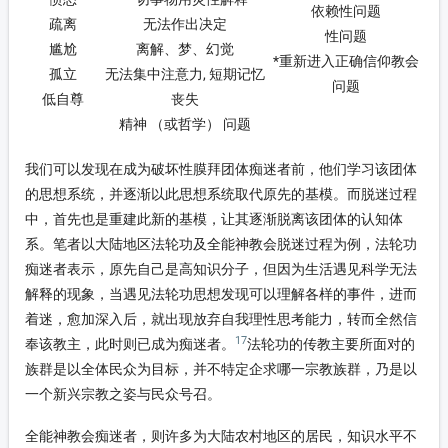
依赖性问题
疏离
无法作出决定
性问题
尴尬
离解、梦、幻觉
*重新进入正确信仰教会
孤立
无法集中注意力, 短期记忆
问题
低自尊
丧失
精神 （或哲学） 问题
我们可以发现在成为破坏性膜拜团体痴迷者前，他们学习该团体
的思想系统，并逐渐以此思想系统取代原先的基模。而脱迷过程
中，首先也是重建此新的基模，让其逐渐脱离该团体的认知体
系。笔者以大陆地区法轮功及全能神教会脱迷过程为例，法轮功
痴迷者表示，原先自己是高知识分子，但因为生活遇见科学无法
解释的现象，当遇见法轮功思想发现可以理解各样的事件，进而
着迷，愈加深入后，就出现放弃自我理性思考能力，转而全然信
17
奉该教主，此时则已成为痴迷者。
法轮功的传教主要所面对的
族群是以全体民众为目标，并不特定企求哪一宗教族群，乃是以
一个新兴宗教之姿与民众号召。
全能神教会痴迷者，则许多为大陆农村地区的居民，知识水平不