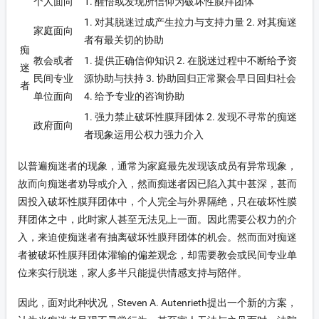
个人面向
1. 醒悟或发现所信仰为破坏性膜拜团体
1. 对其脱迷过成产生拉力与支持力量 2. 对其痴迷
家庭面向
者有最关切的协助
痴
教会或者
1. 提供正确信仰知识 2. 在脱迷过程中不断给予资
迷
民间专业
源协助与扶持 3. 协助回归正常聚会早日回归社会
者
单位面向
4. 给予专业的咨询协助
1. 强力禁止破坏性膜拜团体 2. 发现不寻常的痴迷
政府面向
者现象运用公权力强力介入
以普遍痴迷者的现象，通常为家庭最先发现该成员有异常现象，
故而向痴迷者劝导或介入，然而痴迷者因已陷入其中甚深，甚而
因投入破坏性膜拜团体中，个人完全与外界隔绝，只在破坏性膜
拜团体之中，此时家人甚至无法见上一面。因此需要公权力的介
入，来迫使痴迷者有抽离破坏性膜拜团体的机会。然而面对痴迷
者被破坏性膜拜团体灌输的偏差观念，却需要教会或民间专业单
位来实行脱迷，家人多半只能提供情感支持与陪伴。
因此，面对此种状况，Steven A. Autenrieth提出一个新的方案，