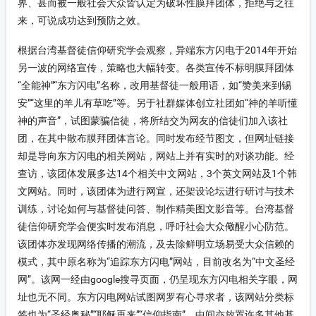
界、甚而被一般社会大众皆认定为破坏性膜拜团体，拒绝与之往
来，可说成功达到预防之效。
根据台湾基督徒信仰研究学会观察，异端东方闪电于2014年开始
另一波的网络宣传，策略也大幅转变。各类宣传不标明膜拜团体
“全能神”“东方闪电”名称，改用基督徒一般用语，如“赞美来到锡
安”“这里的羊儿有草吃”等。另于社群媒体创立社团如“神的羊听懂
神的声音”，试图蒙骗信徒，将所结交为网友的信徒们加入该社
团，在其中散布膜拜团体言论。同时发布经节图文，但网址链接
却是导向东方闪电的相关网站，网站上并有实时的对谈功能。经
查访，该团体发展多达14个相关中文网站，3个英文网站及1个韩
文网站。同时，该团体为进行网宣，还架设论坛进行研讨与技术
训练，讨论如何与基督徒问答、制作精美图文影音等。台湾基督
徒信仰研究学会便实时发布消息，呼吁社会大众儆醒小心防范。
该团体亦发现网络传播的潮流，及去除鲜明立场易受大众信赖的
模式，其中原名称为“追踪东方闪电”网站，目前改名为“中文圣经
网”。该网一经由google搜寻页面，仍呈现东方闪电相关字眼，网
址也无不同。东方闪电网站试图网罗有心寻求者，该网站分类标
签也为“圣经奥秘”“耶稣再来”“信仰指南”，中间亦放置许多其他基