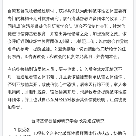
台湾基督教牧者经过研讨，获得共识认为此种破坏性团体需要有
专门的机构长期对抗并研究，故台湾基督教许多团体的牧者，共
同组成“台湾基督徒信仰研究学会”。该会不仅制作会刊，针对信
徒进行信仰基础教育，并指出异端错谬之处，加强预防之效。该
会呼吁遇到破坏性膜拜团体3步骤：1.拍照上传：以供教会作异端
名单的参考，提醒圣徒。2.避免接触：切勿接触他们所给予的任
何东西。3.告诉教会：和教会的负责弟兄说明，并告知本会。
有信徒接触到该团体人员，要去他家，进入后突然发现情形不
对，被逼迫看该团体书籍，并且要该信徒坚称承认该团体信仰，
否则不放他离开，致使信徒心生恐惧，后来因行踪不明，家人来
电询问，才顺利脱身。该信徒离开后，想起牧者曾提醒破坏性膜
拜团体，并且也以自己亲身经历对教会其余信徒说明，让信徒更
加警觉。
台湾基督徒信仰研究学会 长期追踪研究
1.接受各
1.得知全台各地破坏性膜拜团体行动状态，协助信