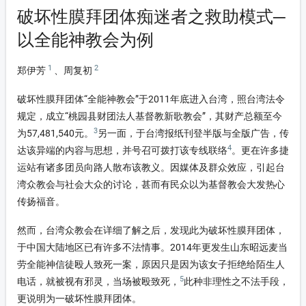
on-xinyang
破坏性膜拜团体痴迷者之救助模式─
on-icon_lishi
以全能神教会为例
on-4
1
2
郑伊芳
、周复初
on-fupinjiuzhu
破坏性膜拜团体“全能神教会”于2011年底进入台湾，照台湾法令
规定，成立“桃园县财团法人基督教新歌教会”，其财产总额至今
3
为57,481,540元。
另一面，于台湾报纸刊登半版与全版广告，传
4
达该异端的内容与思想，并号召可拨打该专线联络
。更在许多捷
运站有诸多团员向路人散布该教义。因媒体及群众效应，引起台
湾众教会与社会大众的讨论，甚而有民众以为基督教会大发热心
传扬福音。
然而，台湾众教会在详细了解之后，发现此为破坏性膜拜团体，
于中国大陆地区已有许多不法情事。2014年更发生山东昭远麦当
劳全能神信徒殴人致死一案，原因只是因为该女子拒绝给陌生人
5
电话，就被视有邪灵，当场被殴致死，
此种非理性之不法手段，
更说明为一破坏性膜拜团体。