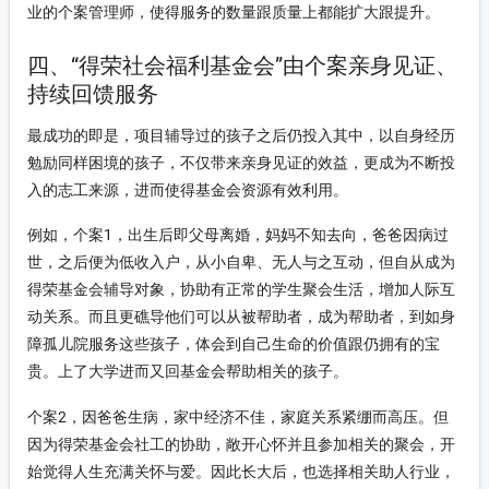
业的个案管理师，使得服务的数量跟质量上都能扩大跟提升。
四、“得荣社会福利基金会”由个案亲身见证、
持续回馈服务
最成功的即是，项目辅导过的孩子之后仍投入其中，以自身经历
勉励同样困境的孩子，不仅带来亲身见证的效益，更成为不断投
入的志工来源，进而使得基金会资源有效利用。
例如，个案1，出生后即父母离婚，妈妈不知去向，爸爸因病过
世，之后便为低收入户，从小自卑、无人与之互动，但自从成为
得荣基金会辅导对象，协助有正常的学生聚会生活，增加人际互
动关系。而且更礁导他们可以从被帮助者，成为帮助者，到如身
障孤儿院服务这些孩子，体会到自己生命的价值跟仍拥有的宝
贵。上了大学进而又回基金会帮助相关的孩子。
个案2，因爸爸生病，家中经济不佳，家庭关系紧绷而高压。但
因为得荣基金会社工的协助，敞开心怀并且参加相关的聚会，开
始觉得人生充满关怀与爱。因此长大后，也选择相关助人行业，