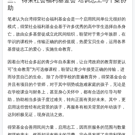
三、“得荣社会福利基金会”培训志工与个案协
助
笔者认为台湾得荣社会福利基金会是一个启用民间单位元很好的
模式，得荣社会福利基金会基于许多优秀的高中学生选择自杀身
亡，故由众多基督徒成立此民间组织，盼望对于青少年族群，在
学识的课程外，传输正确的的价值观，热爱宝贝生命，运用各界
基督徒志工的爱心，实施生命教育。
因着台湾社会多起的青少年自杀案例，让台湾政府的教育部更认
可“生命教育”为可选修课程，盼望让青少年接受正确的传输，进
而珍赏自己的生命。 除了办理学校的普遍教育外，得荣基金会会
并且有项目的个管师，对于其中弱势或急难家庭的孩子，无论是
在学校课业与财务上，甚至身心关怀中，都有合适的引导与帮
助，协助相当多孩子度过难关，转向正面有美好未来。其中，更
启用这些曾经有此背景的孩子，再服务有相关背景的年幼孩子，
达到积极见证，现身说法之效。
得荣基金会善用民间力量，启用志工，因而所服务的范围与数量
都堪称庞大，然而却没有极大的花费，完全是发挥了非营利团体