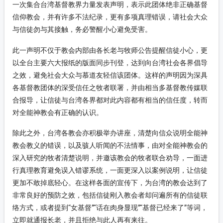
一次集合台湾基督教界力量发表声明，表示此团体绝非正确基督
信仰教会，并有许多不法纪录，更有多项真理错误，请社会大众
与信徒勿与其接触，务必警醒小心避免受害。
此一声明不仅于教会内部由各长老与牧师公告提醒信徒小心，更
以全台主要六大报纸的版面同步刊登，达到向台湾社会各界倡导
之效，避免社会大众与慕道友轻信该团体。这样的声明因为深具
各基督教团体的深受信任之牧者联署，并由相当多基督教传媒联
合报导，让信徒与台湾各界都对此内容都有相当的信任度，转而
对全能神教会有正确的认识。
除此之外，台湾各教会亦积极举办讲座，清楚向信众说明全能神
教会教义的错误，以及骇人听闻的不法情事，由对全能神教会的
深入研究的牧者清楚说明，并邀该教会的牧者联合劝导，一面进
行真理教育避免误入错谬系统，一面更深入以案例说明，让信徒
更加不敢掉底轻心。在这样各面的宣传下，为台湾的教会达到了
非常良好的预防之效，包括信徒刚入教会者却问遍所有的信徒联
络方式，或者提到“女基督”“话在肉身显现”“基督已经来了”等词，
立即就通报长老，并且拒绝与此人再有来往。