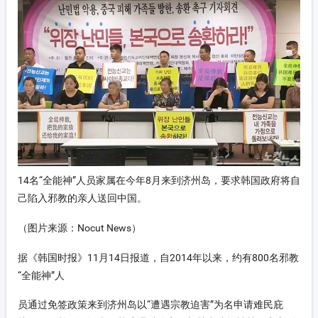
on-xinyang
on-icon_lishi
on-4
on-fupinjiuzhu
14名“全能神”人员家属在今年8月来到济州岛，要求韩国政府将自
己陷入邪教的亲人送回中国。
（图片来源：Nocut News）
据《韩国时报》11月14日报道，自2014年以来，约有800名邪教
“全能神”人
员通过免签政策来到济州岛以“遭遇宗教迫害”为名申请难民庇