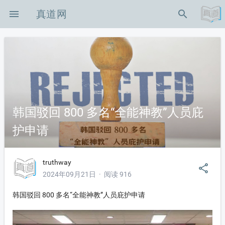
menu
真道网
search
-icon-shouye
韩国驳回 800 多名“全能神教”人员庇
护申请
on-zuixinzixun
on-xingshibianhu
truthway
share
2024年09月21日 · 阅读 916
on-zhenghoubianzhen
韩国驳回 800 多名“全能神教”人员庇护申请
n-KB