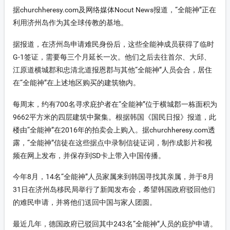
据churchheresy.com及网络媒体Nocut News报道，“全能神”正在
利用济州岛作为其全球传教的基地。
据报道，在济州岛申请难民身份后，这些全能神成员获得了临时
G-1签证，需要每三个月延长一次。他们之后去往首尔、大邱、
江原道横城郡和忠清北道报恩郡与其他“全能神”人员会合，居住
在“全能神”在上述地区购买的建筑物内。
每周末，约有700名寻求庇护者在“全能神”位于横城郡一栋面积为
9662平方米的四层建筑中聚集。根据韩国《国民日报》报道，此
楼由“全能神”在2016年的拍卖会上购入。据churchheresy.com透
露，“全能神”信徒在这些据点中录制信徒证词，制作成影片和视
频在网上发布，并保存到SD卡上带入中国传播。
今年8月，14名“全能神”人员家属来到韩国寻找其亲属，并于8月
31日在济州岛移民局举行了新闻发布会，希望韩国政府驳回他们
的难民申请，并将他们送回中国与家人团圆。
最近几年，德国政府已驳回其中243名“全能神”人员的庇护申请。