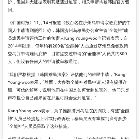
护，但因并无证据表明其遭遇过迫害，相关申请均被韩国官方驳
回。
《韩国时报》11月14日报道《数百名在济州岛申请宗教庇护的中
国人申请遭到驳回》称，韩国济州岛移民办公室主管“全能神”成
员难民申请评估工作的负责人Kang Young-woo向记者表示，自
2014年以来，每年约有200名“全能神”人员通过济州岛免签政策
登岛并申请难民庇护，目前提交过申请的“全能神”人员共约800
人，但没有任何人的申请被审核通过。
“我们严格根据《韩国难民法案》评估他们的难民申请，”Kang
Young-woo表示，“然而，大多数全能神难民申请人没有提供详
细、可信的解释，说明他们在中国是如何受到迫害的。他们只是
声称担心自己如果留在那里可能会受到迫害。”
Kang Young-woo表示，为了推翻济州岛法院的判决，有些“全能
神”人员已经提起上诉或行政诉讼，移民局没有掌握到底有多少
“全能神”人员员采取了这些措施。