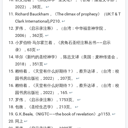
2022），38页。
↩︎
Richard Bauckham，《The climax of prophecy》（UK:T & T
Clark International),P210.
↩︎
罗伟，《启示录注释》，（台湾：中华福音神学院，
2006），362页.
↩︎
小罗伯特·马尔霍兰着，《房角石圣经注释丛书——启示
录》，63页
↩︎
毕尔《新约的圣经神学》，陈志文译（美国：麦种传道会，
2018），351页
↩︎
赖特着，《天堂有什么好期待？》，蔡升达译，（台湾：校
园书房出版社，2022），207页。
↩︎
赖特着，《天堂有什么好期待？》，蔡升达译，（台湾：校
园书房出版社，2022），165.
↩︎
罗伟，《启示录注释》，1753页。
↩︎
包衡，《圣经生态学》，213页。
↩︎
G.K.Beale,《NIGTC——the book of revelation》,p1153.
↩︎
同上
↩︎