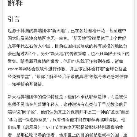
on-xinyang
解释
on-icon_lishi
引言
on-4
起源于韩国的异端团体“新天地”，已在各处遍地开花，甚至连中
国大陆及港澳台地区也无一幸免。“新天地”异端团体于上个世纪
on-fupinjiuzhu
九零年代左右传入中国，目前在国内发展成的具有规模的地区分
会已超过251个。另外“新天地”的传教策略，也不只局限于线下的
聚集。随着新冠疫情的爆发，他们也从线下转移到在线，诸如
zoom等网络会议软件进行传教。并且该团体会打着“全球公益圣
经免费学堂”，“帮你了解圣经启示录的真理”等旗号来迷惑对信仰
一知半解的基督徒。
新天地异端团体的信仰特征是：他们不承认耶稣是神，而是被保
惠师圣灵临在的普通年轻人，这种说法有点类似于早期教会的异
端学说“嗣子论”。他们认为真正的保惠师不是三一神的“圣灵”而是
“李万熙—保惠师圣灵”，只有借着他才能在耶稣再临时得救。他
们借用《启示录》十8-11节宣称李万熙是被耶稣特别恩膏的牧
者，是那位吃书卷的使者，他来世上的目的就是造就神的国，重