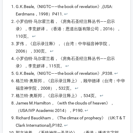
G.K.Beale,《NIGTC——the book of revelation》,(USA:
Eerdmans，1998）P411.
↩︎
小罗伯特·马尔霍兰着，《房角石圣经注释丛书——启示
录》，李竞妍译，（香港：恩道出版有限公司，2016），
110页。
↩︎
罗伟，《启示录注释》，（台湾：中华福音神学院，
2006），330页。
↩︎
小罗伯特·马尔霍兰着，《房角石圣经注释丛书——启示
录》，李竞妍译，115页。
↩︎
G.K.Beale,《NIGTC——the book of revelation》,P338.
↩︎
格兰特·奥斯邦，《启示录注释上》，顾华德译（台湾：中华
福音神学院，2008），532页。
↩︎
格兰特·奥斯邦，《启示录注释上》，534页。
↩︎
James M.Hamilton，《with the clouds of heaven》，
（USA:IVP Academic 2014），P190.
↩︎
Richard Bauckham，《The climax of prophecy》（UK:T & T
Clark International),P182.
↩︎
郭文池着，《系统神学—圣灵论》，（香港：播道文字部，