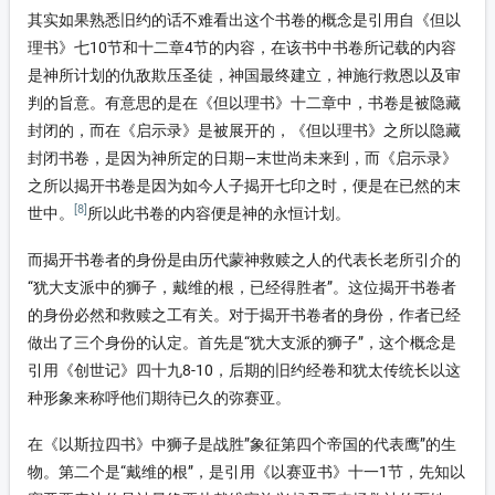
其实如果熟悉旧约的话不难看出这个书卷的概念是引用自《但以
理书》七10节和十二章4节的内容，在该书中书卷所记载的内容
是神所计划的仇敌欺压圣徒，神国最终建立，神施行救恩以及审
判的旨意。有意思的是在《但以理书》十二章中，书卷是被隐藏
封闭的，而在《启示录》是被展开的，《但以理书》之所以隐藏
封闭书卷，是因为神所定的日期—末世尚未来到，而《启示录》
之所以揭开书卷是因为如今人子揭开七印之时，便是在已然的末
[8]
世中。
所以此书卷的内容便是神的永恒计划。
而揭开书卷者的身份是由历代蒙神救赎之人的代表长老所引介的
“犹大支派中的狮子，戴维的根，已经得胜者”。这位揭开书卷者
的身份必然和救赎之工有关。对于揭开书卷者的身份，作者已经
做出了三个身份的认定。首先是“犹大支派的狮子”，这个概念是
引用《创世记》四十九8-10，后期的旧约经卷和犹太传统长以这
种形象来称呼他们期待已久的弥赛亚。
在《以斯拉四书》中狮子是战胜”象征第四个帝国的代表鹰”的生
物。第二个是“戴维的根”，是引用《以赛亚书》十一1节，先知以