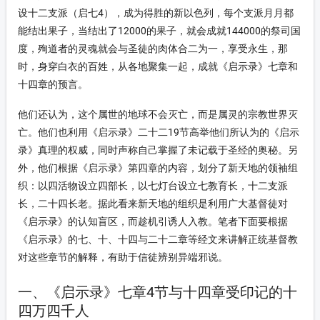
设十二支派（启七4），成为得胜的新以色列，每个支派月月都
能结出果子，当结出了12000的果子，就会成就144000的祭司国
度，殉道者的灵魂就会与圣徒的肉体合二为一，享受永生，那
时，身穿白衣的百姓，从各地聚集一起，成就《启示录》七章和
十四章的预言。
他们还认为，这个属世的地球不会灭亡，而是属灵的宗教世界灭
亡。他们也利用《启示录》二十二19节高举他们所认为的《启示
录》真理的权威，同时声称自己掌握了未记载于圣经的奥秘。另
外，他们根据《启示录》第四章的内容，划分了新天地的领袖组
织：以四活物设立四部长，以七灯台设立七教育长，十二支派
长，二十四长老。据此看来新天地的组织是利用广大基督徒对
《启示录》的认知盲区，而趁机引诱人入教。笔者下面要根据
《启示录》的七、十、十四与二十二章等经文来讲解正统基督教
对这些章节的解释，有助于信徒辨别异端邪说。
一、《启示录》七章4节与十四章受印记的十
四万四千人