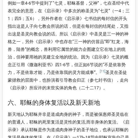
例如一章4-6节中提到了“七灵，耶稣基督，父神”，七在圣经中代
表完全的意思，在《启示录》中多次的称圣灵为“七灵”（一4；三
1；四5；五6），另外作者在《启示录》七书信的每封信的开头
指出这是人子向七教会所说的话，但是在每封信的结尾处，又指
出这是圣灵向教会说的话。所以《启示录》中圣灵是三一神的神
格之一，另外《启示录》中也存在“三一神的仿冒品”即“红龙，海
兽，陆兽”的概念，兽利用它属世的能力企图建立它在地上的统
治，但神要用祂的灵建立全地的统治。因为《启示录》七灵的概
念正引用《撒迦利亚书》四1-6节，但正如6节说的“不是依靠势
[11]
力，不是依靠才能，乃是依靠我的灵方能成事”。
圣灵在圣徒
蒙拯救的层面中，也扮演着引导教会归正（参七封书信），走向
《启示录》所应许的末世实体的角色（二十二17）。
六、耶稣的身体复活以及新天新地
新天地认为耶稣并非是道成肉身的神子，而是被保惠师圣灵临在
的普通人，耶稣的死里复活是灵性的复活,而非身体的复活。《启
示录》承认耶稣是作为道成肉身神子的圣子地位，也承认耶稣的
复活是身体的复活。在《启示录》一17b-18节中耶稣宣告自己是