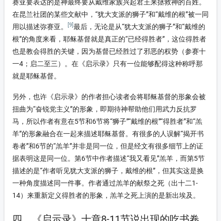
赛亚要表达的是神最终要从戴维家族兴起君王来拯救神的百姓。
在昆兰社团的某些文献中，“犹大支派的狮子”和“戴维的根”被一同
[9]
用以描述弥赛亚。
最后，无论是从“犹大支派的狮子”和“戴维的
根”的角度来看，耶稣基督就是真正的“已经得胜者”，这位得胜者
也是教会得胜的关键，因为基督已经胜过了邪恶的权势（参赛十
一4；启二至三）。在《启示录》只有一位能够配得这种称呼那
就是耶稣基督。
另外，也许《启示录》的作者担心读者会将耶稣基督的形象会被
扭曲为“奋锐党主义”的形象，即期待神帮助他们用武力反抗罗
马，所以作者有意在5节和6节将“狮子”“戴维的根”“得胜者”和“羔
羊”的形象融合在一起来描述耶稣基督。有很多的人误解“揭开书
卷者”和6节的“羔羊”并非是同一位，但是经文有很多细节上的证
据表明这是同一位。第6节中作者描述“我又看见”羔羊，而第5节
描述的是“作者听见犹大支派的狮子，戴维的根”，但其实这是换
一种角度描述同一件事。作者通过羔羊的献祭之死（出十二1-
14）来重新定义得胜者的形象，羔羊之死上演的是新出埃及。
四、《启示录》十章8-11节说出现的吃书卷