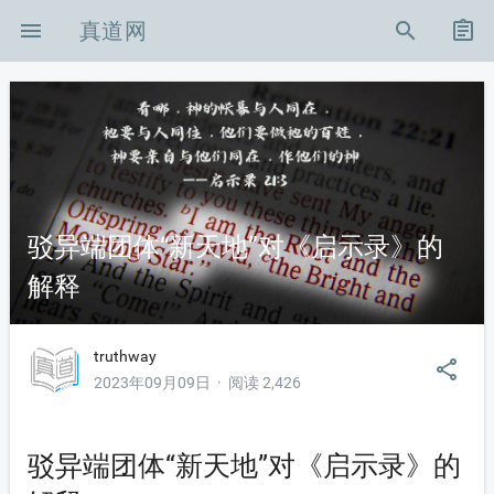
menu
真道网
search
assignment
-icon-shouye
驳异端团体“新天地”对《启示录》的
解释
on-zuixinzixun
on-xingshibianhu
truthway
share
2023年09月09日 · 阅读 2,426
on-zhenghoubianzhen
n-KB
驳异端团体“新天地”对《启示录》的