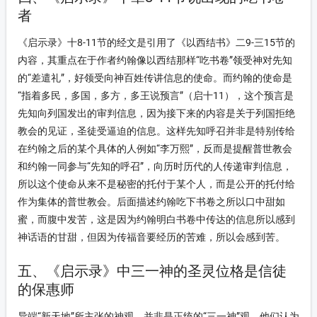
者
《启示录》十8-11节的经文是引用了《以西结书》二9-三15节的
内容，其重点在于作者约翰像以西结那样“吃书卷”领受神对先知
的“差遣礼”，好领受向神百姓传讲信息的使命。而约翰的使命是
“指着多民，多国，多方，多王说预言”（启十11），这个预言是
先知向列国发出的审判信息，因为接下来的内容是关于列国拒绝
教会的见证，圣徒受逼迫的信息。这样先知呼召并非是特别传给
在约翰之后的某个具体的人例如“李万熙”，反而是提醒普世教会
和约翰一同参与“先知的呼召”，向历时历代的人传递审判信息，
所以这个使命从来不是秘密的托付于某个人，而是公开的托付给
作为集体的普世教会。后面描述约翰吃下书卷之所以口中甜如
蜜，而腹中发苦，这是因为约翰明白书卷中传达的信息所以感到
神话语的甘甜，但因为传福音要经历的苦难，所以会感到苦。
五、《启示录》中三一神的圣灵位格是信徒
的保惠师
异端“新天地”所主张的神观，并非是正统的“三一神”观。他们认为