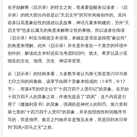
在开始解释《启示录》的经文之前，笔者要提醒各位读者：《启
示录》的绝大部分内容是以“天启文学”的写作风格创作的。其内
容多以高度象征性的描述以及故事，神话元素来构建的，另外“天
启文学”也多以属天的角度来解释尘世的事物。所以读者在阅读
《启示录》时应当根据文本语境，来确定是否应该按照“象征性”
的角度来理解。此外《启示录》并非是作者在一个真空的环境中
创作的，解读此文本时还应当考虑到旧约、犹太、希罗以及小亚
细亚的文化、地理、历史、神话等背景。
从《启示录》的结构来看，大多数学者认为第七章是第六印与第
七印之间的间奏曲，该章节由两个异象来组成的（1-8节，9-17
节），而第4节的经文位于“十四万四千人受印记”的异象。在开始
十四万四千人的异象之前，作者先提及了“四风”，这个内容是引
用了《撒迦利亚书》的异象，强调的是神对人的刑罚。第六章和
第七章的“十四万四千人受印”的异象，并非按照线性时间顺序书
写的，而是倒序。换言之约翰并非是预见未来，而是回到末日审
判“四风=四马之灾”之前。