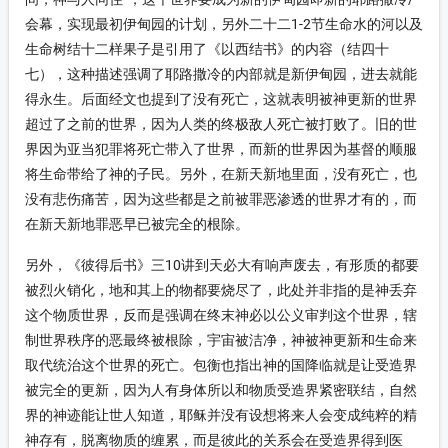
会幕，实现最初伊甸园的计划，另外二十二1-2节生命水的河以及
生命树结十二样果子是引用了《以西结书》的内容（结四十
七），这种描述强调了耶路撒冷的内部就是新伊甸园，进去就能
得永生。后面经文也提到了没有死亡，这就表明被神更新的世界
超过了之前的世界，因为人类的终极敌人死亡被打败了。旧的世
界因为亚当犯罪将死亡带入了世界，而新的世界因为基督的顺服
将生命带给了神的子民。另外，在新天新地里面，没有死亡，也
没有悲伤痛苦，因为这些都是之前被罪恶渗透的世界才有的，而
在新天新地罪恶早已被完全的根除。
另外，《彼得后书》三10讲到天必大有响声废去，有形质的都要
被烈火销化，地和其上的物都要烧尽了，此处并非指的是神丢弃
这个物质世界，反而是强调在终末神必以公义审判这个世界，辖
制世界秩序的恶最终被根除，宇宙被洁净，神被神更新和生命来
取代统治这个世界的死亡。包衡也指出神的国降临就是让受造界
被完全的更新，因为人有身体所以和物质受造界紧密联结，自然
界的神迹能让世人知道，耶稣并没有设想将来人会变成纯粹的精
神存有，脱离物质的缠累，而是彼此的关系会在受造界得到医