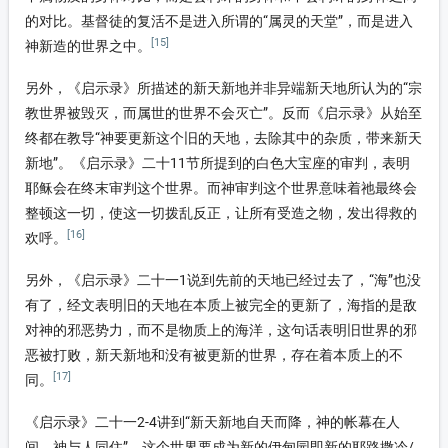
的对比。基督徒的复活不是进入所谓的“属灵的天堂”，而是进入
[15]
神新造的世界之中。
另外，《启示录》所描述的新天新地并非异端新天地所认为的“宗
教世界被毁灭，而属世的世界不会灭亡”。反而《启示录》从始至
终都在教导“神要更新这个旧的天地，去除其中的杂质，带来新天
新地”。《启示录》二十11节所提到的白色大宝座的审判，表明
耶稣会在终末审判这个世界。而神审判这个世界意味着祂最终会
整顿这一切，使这一切拨乱反正，让所有受造之物，发出得救的
[16]
欢呼。
另外，《启示录》二十一1说到先前的天地已经过去了，“海”也没
有了，经文表明旧的天地在本质上被完全的更新了，海指的是敌
对神的邪恶势力，而不是物质上的海洋，这句话表明旧世界的邪
恶被打败，新天新地和没有被更新的世界，存在着本质上的不
[17]
同。
《启示录》二十一2-4讲到“新天新地自天而降，神的帐幕在人
间，神与人同住”，这个世界要成为新的伊甸园即新的耶路撒冷/