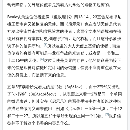
驾云降临，另外这位使者是指着活到永远的造物主起誓的。
Beale认为这位使者正像《但以理书》四13-14，23宣告尼布甲尼
撒王受审判又被恢复的天使。而《启示录》也在表明天使是代表
神发出宇宙性审判和救恩旨意的使者，这两个文本的语境都在强
调只有神拥有掌握历史和施行宇宙计划的权柄，而且这种形象强
[5]
调了神的信实守约。
所以这里的大力天使是基督的使者，而这
位使者的身份有可能是与龙征争战的米迦勒，或者是一1节和二
[6]
十二16中的天使。
这位天使是灵界的存在，他的使命是为接下
来的信息即神对信徒所定计划的做铺垫，信徒不应将重点放在天
使的身份上，而是接下来的信息。
五章5节读者所先看见的是书卷（βιβλίον），而十2节却又出现
了“小书卷”（βιβλιαρίδιον），从表面上来看十2节是同一个单词
的微词表述，但其实在《启示录》的写作手法中作者长以这种措
辞描述当做同义词来使用，例如《启示录》三5和十七8，二十12
[7]
和二十一27。所以第五和十章所出现的是同一个书卷。
很多信
徒并不了解这个书卷的内容是什么。