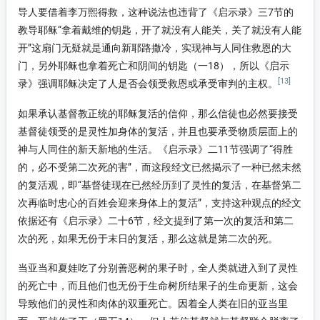
导人要借着李万熙得救，这种说法也违背了《启示录》三7节的
教导耶稣“拿着戴维的钥匙，开了就没有人能关，关了就没有人能
开”这扇门无疑就是通向新耶路撒冷，实现神与人同住救恩的大
门，另外耶稣也拿着死亡和阴间的钥匙（一18），所以《启示
[13]
录》强调耶稣决定了人是否会领受救恩或承受审判的主权。
如果承认基督教正统的耶稣复活的信仰，那么信徒也必然要接受
基督徒领受的是灵性加身体的复活，并且也要承受物质层面上的
神与人同住的新天新地的生活。《启示录》二11节强调了“得胜
的，必不受第二次死的害”，而这段经文已然揭示了一种已然未然
的复活观，即“基督徒现在已然经历到了灵性的复活，在基督第二
次再临时忠心的百姓会迎来身体上的复活”，支持这种观点的经文
依据还有《启示录》二十6节，经文提到了第一次的复活和第二
次的死，如果无份于末日的复活，那么这就是第二次的死。
当亚当和夏娃吃了分别善恶树的果子时，全人类就进入到了灵性
的死亡中，而且他们也无份于生命树所结果子的生命更新，这会
导致他们的灵性和肉体的双重死亡。因着全人类在旧的亚当里