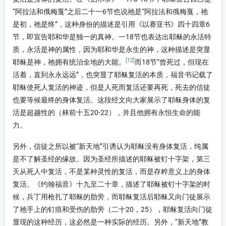
“阿拉法和俄梅戛”之后二十一6节也说祂是“阿拉法和俄梅戛，祂
是初，祂是终”，这种身份的描述是引用《以赛亚书》四十四章6
节，即宣告耶和华是独一的真神。一18节也表达出耶稣的永活特
质，永活是神的属性，因为耶和华是永生的神，这种描述是突显
[12]
耶稣是神，祂拥有统治全地的大能。
而18节“曾死过，但现在
活着，直到永永远远”，也突显了耶稣复活的本质，福音书记载了
耶稣使死人复活的神迹，但是人死而复活还要再死，死去的信徒
也要等候最终的身体复活。这段经文向大家展示了耶稣身体的复
活是超越性的（林前十五20-22），并且他拥有永恒生命的能
力。
另外，信徒之所以被“新天地”引诱认为耶稣没有身体复活，纯属
是不了解圣经的缘故。因为圣经所描述的耶稣被钉十字架，第三
天从死人中复活，不是某种灵性的复活，而是存粹意义上的身体
复活。《约翰福音》十九至二十章，描述了耶稣被钉十字架的时
候，兵丁用枪扎了耶稣的肋旁，而耶稣复活后耶稣又向门徒展示
了祂手上的钉痕和受伤的肋旁（二十20，25），耶稣复活向门徒
显现的这种经历，这必然是一种实际的经历。另外，“新天地”教