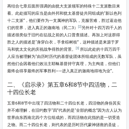
再结合七章后面所强调的由犹大支派领军的特殊十二支派数目来
看。此处描写的应当是由外邦和犹太基督徒共同组成的“新以色列
十二支派”，他们要作为一支属神的军队，克服苦难，胜过逼迫他
[2]
们的世界，进入真正的迦南地（民二3）
另外对十四万四千人的
描述很类似于旧约在征战之前的人口普查描述。再加上对这群得
胜之人的描述是“身穿白衣，手拿棕树枝”，这种描述是来源于罗
[3]
马和犹太文化的庆祝战争得胜的背景。
所以此处的十四万四千
人应当被理解为“由历时历代的基督徒团体所组成的无数军队，虽
然他们会因着他们效法主耶稣基督持守真理，为主殉道，但他们
最终会得享最终的军事胜利——进入真正的迦南地得地为业”。
二、《启示录》第五章6和8节中四活物，二
十四位长老
五章6和8节中出现了四活物和二十四位长老，四活物的身份其实
并不难理解，在旧约数字“四”代表的是“全部的概念”因为古人认为
世界由东西南北四个方位组成的，而四活物在此指的是一切受造
之物。而二十四位长老，则代表的是历时历代蒙神拯救的圣徒，