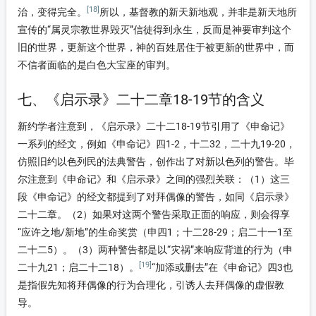
[18]
治，变得完全。
所以，基督教的新天新地观，并非是新天地所
宣传的“属灵宗教世界毁灭”信徒得到永生，反而是神要审判这个
旧的世界，更新这个世界，神的百姓居住于被更新的世界中，而
不信者面临的是白色大宝座的审判。
七、《启示录》二十二章18-19节的含义
新约学者注意到，《启示录》二十二18-19节引用了《申命记》
一系列的经文，例如《申命记》四1-2，十二32，二十九19-20，
仿照旧约以色列民的法典警告，创作出了对新以色列的警告。毕
尔注意到《申命记》和《启示录》之间的强烈关联：（1）这三
段《申命记》的经文都提到了对拜偶像的警告，如同《启示录》
二十二章。（2）如果对这两个警告采取正面的响应，则会得享
“应许之地/新地”的生命奖赏（申四1；十二28-29；启二十一1至
二十二5）。（3）两种警告都是以“灾祸”来响应背道的行为（申
[19]
二十九21；启二十二18）。
“加添或删去”在《申命记》四3也
是指假先知将拜偶像的行为合理化，引诱人去拜偶像的虚假教
导。