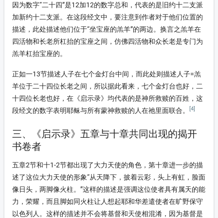
因为数字“二十四”是12加12的数字总和，代表的是旧约十二支派
加新约十二支派。在这段经文中，要注意到作者对于他们位置的
描述，此处描述他们位于“坐宝座的羔羊”的两边。换言之羔羊在
四活物和长老所杠抬的宝座之间，仿佛四活物和众长老是专门为
羔羊杠抬宝座的。
正如一13节描述人子在七个金灯台中间，而此处则描述人子=羔
羊位于二十四位长老之间，所以据此看来，七个金灯台也好，二
十四位长老也好，在《启示录》均代表的是神所救赎的百姓，这
[4]
段经文的数字表明耶稣与所有蒙神救赎的人在祂里面联合。
三、《启示录》五章与十章共同出现的揭开
书卷者
五章2节和十1-2节都出现了大力天使的角色，第十章进一步的描
述了这位大力天使的形象“从天降下，披着云彩，头上有虹，脸面
像日头，两脚像火柱。”这样的描述是强调这位使者具有属天的能
力，荣耀，而且脚如同火柱让人想起耶和华差遣使者在旷野保守
以色列人。这样的描述并不会将基督和天使相混淆，因为基督是