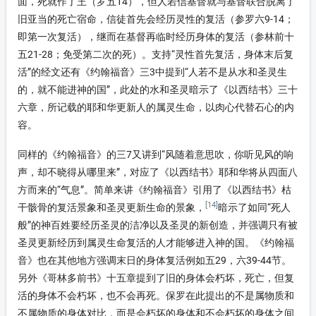
面，死就作了王（罗五14），但人若信基督就与基督联合脱离了
旧亚当的死亡宿命，信徒首先会经历灵性的复活（参罗六9-14；
即第一次复活），继而在基督再临时经历身体的复活（参林前十
五21-28；免受第二次的死）。支持“灵性首先复活，身体末后复
活”的经文还有《约翰福音》三3中提到“人若不是从水和圣灵生
的，就不能进神的国”，此处的水和圣灵暗示了《以西结书》三十
六章，所记载的耶和华更新人的属灵生命，以肉心代替石心的内
容。
同样的《约翰福音》的三7又讲到“风随着意思吹，你听见风的响
声，却不晓得从哪里来”，对应了《以西结书》耶和华将从四面八
方而来的“气息”。简单来讲《约翰福音》引用了《以西结书》枯
[14]
干骸骨的复活景象和圣灵更新生命的景象，
暗示了如同“死人
般”的神百姓要经历圣灵的洁净以及圣灵的新创造，并强调只有被
圣灵更新经历到属灵生命复活的人才能够进入神的国。《约翰福
音》也在其他地方强调末日的身体复活例如五29，六39-44节。
另外《哥林多前书》十五章提到了旧的身体会朽坏，死亡，但复
活的身体不会朽坏，也不会再死。保罗在此提出的不是属物质和
不属物质的身体对比，而是会朽坏的身体和不会朽坏的身体之间