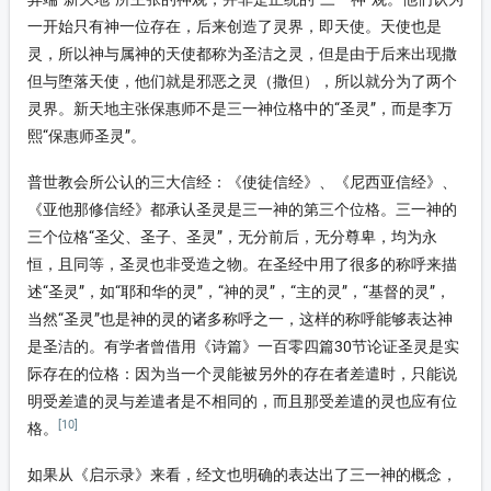
一开始只有神一位存在，后来创造了灵界，即天使。天使也是
灵，所以神与属神的天使都称为圣洁之灵，但是由于后来出现撒
但与堕落天使，他们就是邪恶之灵（撒但），所以就分为了两个
灵界。新天地主张保惠师不是三一神位格中的“圣灵”，而是李万
熙“保惠师圣灵”。
普世教会所公认的三大信经：《使徒信经》、《尼西亚信经》、
《亚他那修信经》都承认圣灵是三一神的第三个位格。三一神的
三个位格“圣父、圣子、圣灵”，无分前后，无分尊卑，均为永
恒，且同等，圣灵也非受造之物。在圣经中用了很多的称呼来描
述“圣灵”，如“耶和华的灵”，“神的灵”，“主的灵”，“基督的灵”，
当然“圣灵”也是神的灵的诸多称呼之一，这样的称呼能够表达神
是圣洁的。有学者曾借用《诗篇》一百零四篇30节论证圣灵是实
际存在的位格：因为当一个灵能被另外的存在者差遣时，只能说
明受差遣的灵与差遣者是不相同的，而且那受差遣的灵也应有位
[10]
格。
如果从《启示录》来看，经文也明确的表达出了三一神的概念，