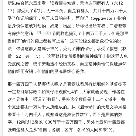
所以结合第六章来看，读者便会知道，天地连同所有人（六12-
17）都受到了审判，无一幸免。但是有群人，共计十四万四千人
受了印记的保守，免于末日的审判。而印记（σφραγίζω ）指的
是身份认定或对动物，奴隶，物品，所标记出所有权，二者都带
[1]
有保护的意涵。
十四1节同样也提到了十四万四千人，但是那里
提到了“他们的额上都被写上名”，这两段经文都是象征性的说
法，强调这群人是属于神的，受到了神的保守，承受了救恩（林
后一22；弗一13）。这两处经文所提到的蒙神保守非指这群人免
受皮肉之苦，或平安顺遂不经历灾祸，而是指神向他们保证虽然
他们经历灾祸，但他们的灵魂最终会得救。
那十四万四千人是哪些人呢？是否意味着所有信耶稣的基督徒不
一定都能够得救？如果仔细观察七4节，大家就会发现，作者在
这个异象中，强调了“数目”，另外这个数目是十二个支派中，每
个支派都由一万两千人所组成的。从《启示录》的天启文学风格
来看十四万四千人，就知道这是象征性数字，而不是具体的数
字。12乘以12乘以1000等于十四万四千，另外七章和十四章都
强调这群人是从“各国，各族，各方，各民的人间买来”的。