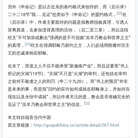
另外《申命记》是以古近东的条约格式来创作的，而《启示录》
[20]
二十二18节“我.....见证”也类似于《申命记》的盟约格式，
在
《启示录》中，作者主要面对的问题是假教师扭曲真理，引诱人
背离真道，去参加违背真理的活动，（启二至三章），所以这段
经文“不可加添或删去”强调的是不可扭曲“羔羊乃教会和世界之主”
[21]
的真理，
经文在强调耶稣乃新约之主，人们必须用附庸对宗主
王的忠诚来响应耶稣。
在末了，背道之人不仅不能承受“新迦南产业”，而且还要受“书上
所记的灾祸”(19节)。“灾祸”不只是“火湖”的审判，还包括在审判
之前对不敬虔之人的刑罚（申二十九20）。而“书上的预言”并非
是未来的事，而是指“旧约的应许如何成就在耶稣身上，并如何在
现在以及永恒中成就”，所以作者关注的是，教会是否准确完全的
[22]
见证了“羔羊乃教会和世界之主”的信息。
本文转自福音当代中国
原文章链接：
http://gospelchina.cn/article-detail/267.html