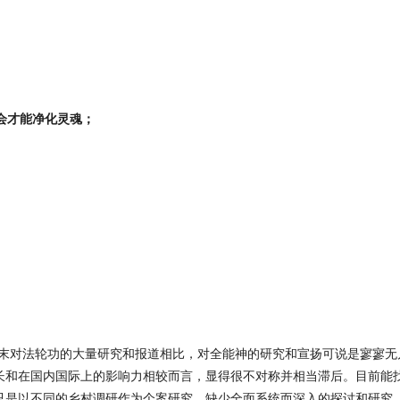
会才能净化灵魂；
年代末对法轮功的大量研究和报道相比，对全能神的研究和宣扬可说是寥寥
长和在国内国际上的影响力相较而言，显得很不对称并相当滞后。目前能
只是以不同的乡村调研作为个案研究，缺少全面系统而深入的探讨和研究