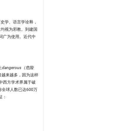
历史学、语言学诠释，
派均视为邪教。到建国
一词广为使用。近代中
上
dangerous（危险
者越来越多，因为这样
中西方学术界属于破
全球人数已达600万
征：