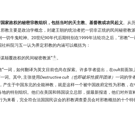
害国家政权的秘密宗教组织，包括当时的天主教、基督教或农民起义
。从
，邪教主要是政治学概念，封建王朝的统治者把一切非正统的民间秘密教
切牛鬼蛇神。20世纪90年代后期特别在1999年法轮功之后，“邪教”
国社科院习五一认为界定邪教的内涵可以概括为：
6
谋颠覆政权的民间秘密教派”
。
教”一词，如何翻译为英文目前也尚在探索。许多学者提出，在cult前面加
一词。其中, 主张使用
Destructive cult（也即破坏性膜拜团体）
一词的学
初，产生于中国东北的全能神教，就是这样一个被中国政府定性为邪教，在
地的特别组织。他们在美国和韩国设立总部，据最新报道，他们对外宣称
会行为来看，完全符合法国国民议会的邪教调查委员会对邪教概括的十个特