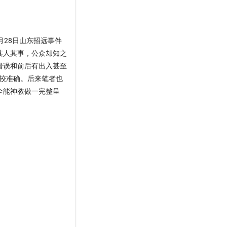
月28日山东招远事件
其人其事，公众却知之
错误和前后有出入甚至
较准确。后来笔者也
全能神教做一完整呈