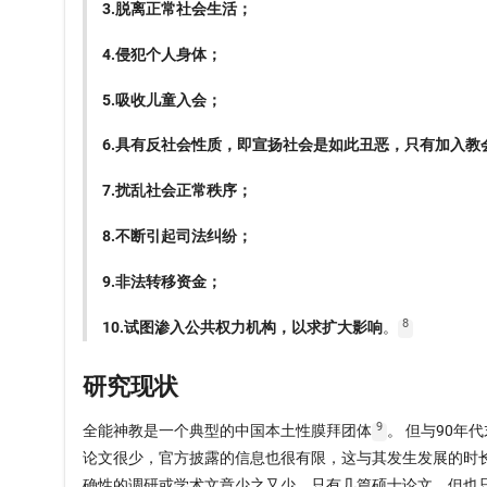
3.脱离正常社会生活；
4.侵犯个人身体；
5.吸收儿童入会；
6.具有反社会性质，即宣扬社会是如此丑恶，只有加入教
7.扰乱社会正常秩序；
8.不断引起司法纠纷；
9.非法转移资金；
8
10.试图渗入公共权力机构，以求扩大影响
。
研究现状
9
全能神教是一个典型的中国本土性膜拜团体
。 但与90
论文很少，官方披露的信息也很有限，这与其发生发展的时
确性的调研或学术文章少之又少，只有几篇硕士论文，但也