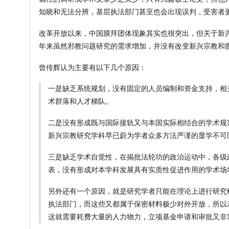
知晓和无法分辨，基层执法部门甚至也会出现误判，受害者
改革开放以来，中国膜拜团体现象其实也很突出，但关于新
年来虽然邪教问题研究的需求增加，并没有改变新兴宗教和
曾传辉认为主要有以下几个原因：
一是缺乏系统规划，没有固定的人员编制和资金支持，相
术群落和人才梯队。
二是没有形成既与国际接轨又与本国实际相结合的学术规
新兴宗教研究学科早已蔚为学者众多方法严谨的显学不可
三是缺乏学术自觉性，在揭批法轮功的政治运动中，各级
表，没有形成对本学科发展具有实质性促进作用的学术场
另外还有一个原因，就是研究学者只能在理论上进行研究
执法部门，而这些又都属于保密材料极少对外开放，所以
这就需要耗费大量的人力物力，立项基金申请和审批又非