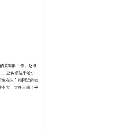
上的装卸队工作。赵维
）。亚钩镇位于哈尔
诞生在火车站附近的铁
并不大，大多三四十平