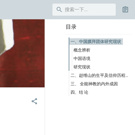
search
assignment
目录
一、中国膜拜团体研究现状
概念辨析
中国语境
研究现状
二、赵维山的生平及信仰历程考证
三、 全能神教的内外成因
赵维山的童年
四、结 论
赵维山的学业
政治经济因素
share
赵维山的工作
宗教社会因素
赵维山的婚姻
个人成长背景
赵维山的信仰
神学教义理论
赵维山的异变
赵维山的逃亡