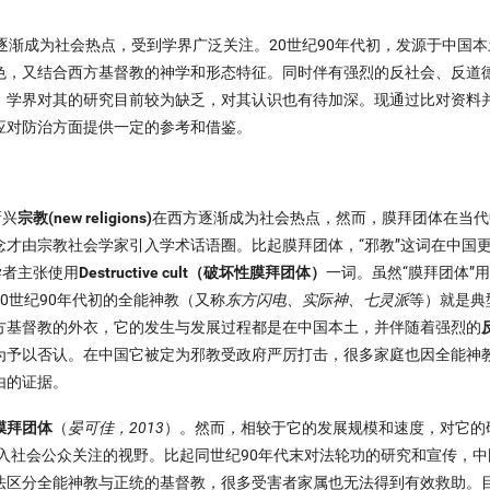
gions)逐渐成为社会热点，受到学界广泛关注。20世纪90年代初，发源于中
色，又结合西方基督教的神学和形态特征。同时伴有强烈的反社会、反道
，学界对其的研究目前较为缺乏，对其认识也有待加深。现通过比对资料
应对防治方面提供一定的参考和借鉴。
新兴
宗教(new religions)
在西方逐渐成为社会热点，然而，膜拜团体在当代
概念才由宗教社会学家引入学术话语圈。比起膜拜团体，“邪教”这词在中国
学者主张使用
Destructive cult（破坏性膜拜团体）
一词。虽然“膜拜团体”
0世纪90年代初的全能神教（又称
东方闪电、实际神、七灵派
等）就是典
方基督教的外衣，它的发生与发展过程都是在中国本土，并伴随着强烈的
为予以否认。在中国它被定为邪教受政府严厉打击，很多家庭也因全能神
由的证据。
膜拜团体
（
晏可佳，2013
）。然而，相较于它的发展规模和速度，对它的
进入社会公众关注的视野。比起同世纪90年代末对法轮功的研究和宣传，
法区分全能神教与正统的基督教，很多受害者家属也无法得到有效救助。