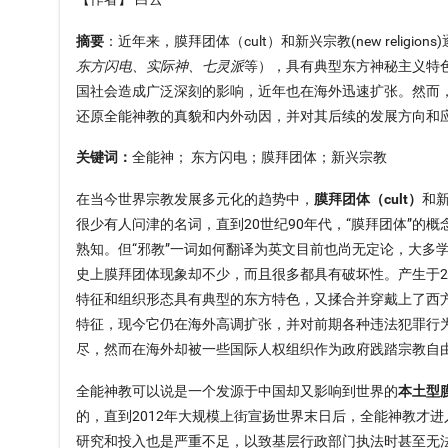
con-xinyang
摘要
：近年来，膜拜团体（cult）和新兴宗教(new reli
con-icon_lishi
东方闪电、实际神、七灵派
等），具有典型东方神秘主义特
国社会造成广泛深刻的影响，近年也在海外迅速扩张。然而
con-4
还原全能神教的真貌和内外动因，并对其后续的发展方向和
con-fupinjiuzhu
关键词：
全能神； 东方闪电；膜拜团体；新兴宗教
在当今世界宗教发展多元化的趋势中，
膜拜团体（cult）
和
很少有人问津的名词，直到20世纪90年代，“膜拜团体”的
熟知。但“邪教”一词如何翻译为英文目前也尚无定论，大多
史上膜拜团体现象却不少，而且很多都具有破坏性。产生于2
特征和组织形态具有典型的东方特色，又揉合并穿戴上了西
特征，现今它仍在海外高调扩张，并对前期各种违法犯罪行
尽，然而在海外却被一些国际人权组织作为政府践踏宗教自
全能神教可以说是一个发源于中国却又影响到世界的
本土型
的，直到2012年大规模上街宣扬世界末日后，全能神教才
研究和投入也是严重不足，以致基层行政部门执法时甚至无