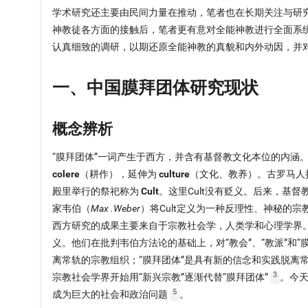
学术研究还主要由民间力量在推动，笔者也在长期关注与研
神教徒各方面的接触后，笔者更有意对全能神教进行全面系
认真细致的调研，以期还原全能神教的真貌和内外动因，并
一、中国膜拜团体研究现状
概念辨析
“膜拜团体”一词产生于西方，并含有基督教文化本位的内涵。“
colere
（耕作），延伸为
culture
（文化、教养）。古罗马人
殿里举行的祭祀称为
Cult
。这里Cult没有贬义。后来，基督
家韦伯（
Max .Weber
）将Cult定义为一种反理性、神秘的宗
西方研究的成果主要来自于宗教社会学，人类学和心理学界
义。他们在批判韦伯方法论的基础上，对“教会”、“教派”和“
离常轨的宗教组织；“膜拜团体”是具有新的信念和实践脱离
3
宗教社会学界开始用“新兴宗教”逐渐代替“膜拜团体”
。今
5
成为巨大的社会和政治问题
。