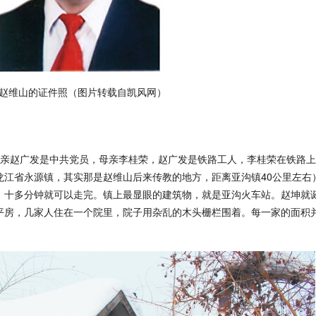
 赵维山的证件照（图片转载自凯风网）
库，父亲赵广发是中共党员，母亲李桂荣，赵广发是铁路工人，李桂荣在铁路
龙江省永源镇，其实那是赵维山后来传教的地方，距离亚沟镇40公里左右
，十多分钟就可以走完。镇上最显眼的建筑物，就是亚沟火车站。赵坤就
平房，几家人住在一个院里，院子用杂乱的木头栅栏围着。每一家的面积