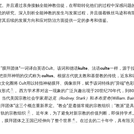
究。并且通过亲身接触全能神教信徒，在帮助转化他们的过程中深感问题
统的研究。深入剖析全能神教的发生与发展过程，并且循着蛛丝马迹和有
对其后续的发展方向和应对防治方面提供一定的参考和借鉴。
膜拜团体”一词译自英语Cult。该词和德语
kulte
、法语
culte
一样，源于
把崇拜神明的仪式称为
cultus
。根据古代犹太教和基督教的传统，近东和
教文化圈将 Cult用以转指神秘膜拜、偶像崇拜，赋予该词特殊的“异端”
1
教形式
。西方学术界对这一现象的广泛兴趣出现于20世纪70年代，到80
。当代美国宗教社会学家
斯达克（Rodney. Stark）
和
本布里奇(William. Bain
膜拜团体”这三个概念重新界定。“教会”是遵循常规的宗教组织；“教派”是
2
常轨的宗教组织
。近年来，为了避免对新宗教的价值判断，即保持学术
4
天，膜拜团体之王国已经伸向了整个世界
。在过去的二十年中，具有毁