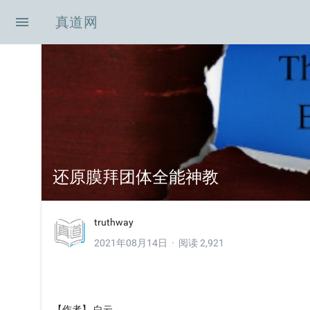
menu
真道网
oe-icon-shouye
还原膜拜团体全能神教
con-zuixinzixun
icon-xingshibianhu
truthway
2021年08月14日 · 阅读 2,921
icon-zhenghoubianzhe
con-KB
【作者】 白云