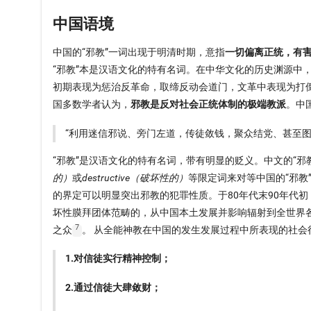
中国语境
中国的“邪教”一词出现于明清时期，意指
一切偏离正统，有
“邪教”本是汉语文化的特有名词。在中华文化的历史渊源中
初期表现为惩治反革命，取缔反动会道门，文革中表现为打倒一
国多数学者认为，
邪教是反对社会正统体制的极端教派
。中
“利用迷信邪说、旁门左道，传徒敛钱，聚众结党、甚至图
“邪教”是汉语文化的特有名词，带有明显的贬义。中文的“邪
的）
或
destructive（破坏性的）
等限定词来对等中国的“邪教”
的界定可以明显突出邪教的犯罪性质。于80年代末90年代
坏性膜拜团体范畴的，从中国本土发展并影响辐射到全世界各
7
之众
。 从全能神教在中国的发生发展过程中所表现的社
1.对信徒实行精神控制；
2.通过信徒大肆敛财；