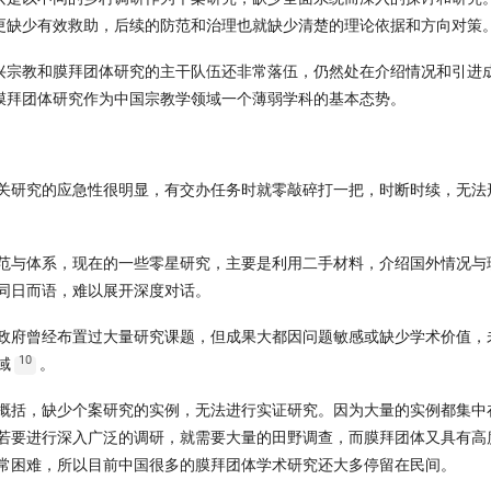
更缺少有效救助，后续的防范和治理也就缺少清楚的理论依据和方向对策
兴宗教和膜拜团体研究的主干队伍还非常落伍，仍然处在介绍情况和引进
膜拜团体研究作为中国宗教学领域一个薄弱学科的基本态势。
关研究的应急性很明显，有交办任务时就零敲碎打一把，时断时续，无法
范与体系，现在的一些零星研究，主要是利用二手材料，介绍国外情况与
同日而语，难以展开深度对话。
政府曾经布置过大量研究课题，但成果大都因问题敏感或缺少学术价值，
10
域
。
概括，缺少个案研究的实例，无法进行实证研究。因为大量的实例都集中
若要进行深入广泛的调研，就需要大量的田野调查，而膜拜团体又具有高
常困难，所以目前中国很多的膜拜团体学术研究还大多停留在民间。