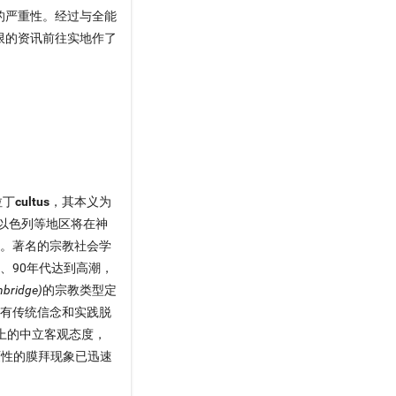
的严重性。经过与全能
限的资讯前往实地作了
拉丁
cultus
，其本义为
以色列等地区将在神
色彩。著名的宗教社会学
、90年代达到高潮，
bridge)
的宗教类型定
具有传统信念和实践脱
上的中立客观态度，
灭性的膜拜现象已迅速